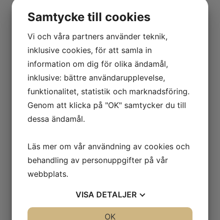
Samtycke till cookies
Vi och våra partners använder teknik,
inklusive cookies, för att samla in
information om dig för olika ändamål,
inklusive: bättre användarupplevelse,
funktionalitet, statistik och marknadsföring.
Genom att klicka på "OK" samtycker du till
Öl
dessa ändamål.
Alkoholfri öl 33 cl 35:-
Folköl 3,5% 33 cl 40:-
Läs mer om vår användning av cookies och
behandling av personuppgifter på vår
Stark öl på fat "Göteborg Nya Bryggeri"
webbplats.
En mycket god lager 5,7%
VISA
DETALJER
och vår egna Kåge Pils
JA
NEJ
OK
JA
NEJ