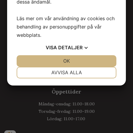
dessa ändamål.
Kontakt
Läs mer om vår användning av cookies och
info@kages.se
behandling av personuppgifter på vår
031-130450
webbplats.
VISA
DETALJER
Adress
JA
NEJ
OK
JA
NEJ
Stora Saluhallen
NÖDVÄNDIG
INSTÄLLNINGAR
411 17 Göteborg
AVVISA ALLA
JA
NEJ
JA
NEJ
Öppettider
MARKNADSFÖRING
STATISTIK
Måndag-onsdag: 11.00-18.00
Torsdag-fredag: 11.00-19.00
Lördag: 11.00-17.00