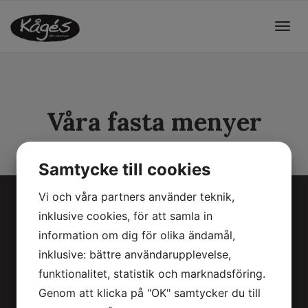
Togg
navig
Våra fasta menyer
Samtycke till cookies
Vi och våra partners använder teknik,
Menyer
inklusive cookies, för att samla in
information om dig för olika ändamål,
Dagens lunch
inklusive: bättre användarupplevelse,
Kåges Hörna Meny
funktionalitet, statistik och marknadsföring.
Kågebaren
Genom att klicka på "OK" samtycker du till