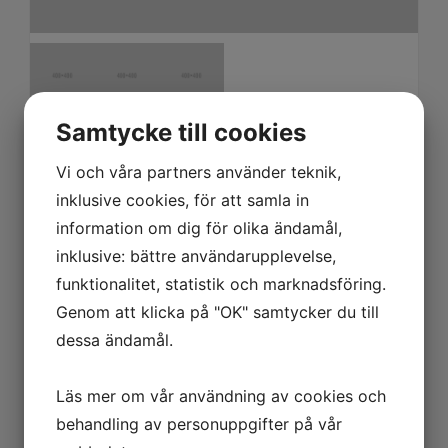
Samtycke till cookies
Lorem Ipsum
Vi och våra partners använder teknik,
Lorem ipsum dolor sit amet, consectetur
inklusive cookies, för att samla in
adipiscing elit, sed do eiusmod tempor
incididunt ut labore et dolore magna aliqua.
information om dig för olika ändamål,
Ut enim ad minim veniam, quis nostrud
inklusive: bättre användarupplevelse,
exercitation ullamco laboris nisi ut aliquip ex
funktionalitet, statistik och marknadsföring.
ea commodo consequat. Duis aute irure
Genom att klicka på "OK" samtycker du till
dolor in reprehenderit in voluptate velit esse
dessa ändamål.
cillum dolore eu fugiat nulla pariatur.
Excepteur sint occaecat cupidatat non
Läs mer om vår användning av cookies och
proident, sunt in culpa qui officia deserunt
behandling av personuppgifter på vår
mollit anim id est laborum.